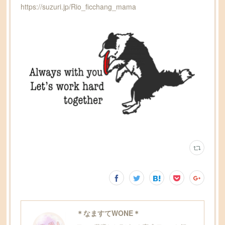
https://suzuri.jp/Rio_ficchang_mama
＊なますてWONE＊